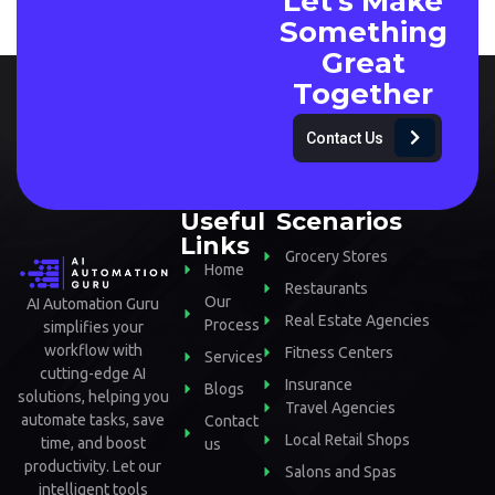
Let's Make
Something
Great
Together
Contact Us
Useful
Scenarios
Links
Grocery Stores
Home
Restaurants
Our
AI Automation Guru
Real Estate Agencies
Process
simplifies your
workflow with
Fitness Centers
Services
cutting-edge AI
Insurance
Blogs
solutions, helping you
Travel Agencies
automate tasks, save
Contact
Local Retail Shops
time, and boost
us
productivity. Let our
Salons and Spas
intelligent tools